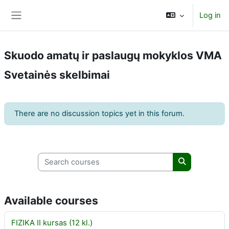
Skip to main content
Log in
Side panel
Skuodo amatų ir paslaugų mokyklos VMA
Svetainės skelbimai
There are no discussion topics yet in this forum.
Search courses
Search cours
Available courses
FIZIKA II kursas (12 kl.)